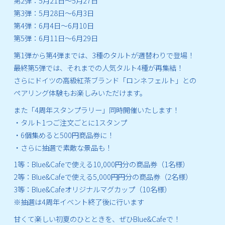
第2弾：5月21日～5月27日
第3弾：5月28日～6月3日
第4弾：6月4日～6月10日
第5弾：6月11日～6月29日
第1弾から第4弾までは、3種のタルトが週替わりで登場！
最終第5弾では、それまでの人気タルト4種が再集結！
さらにドイツの高級紅茶ブランド「ロンネフェルト」との
ペアリング体験もお楽しみいただけます。
また「4周年スタンプラリー」同時開催いたします！
・タルト1つご注文ごとに1スタンプ
・6個集めると500円商品券に！
・さらに抽選で素敵な景品も！
1等：Blue&Cafeで使える10,000円分の商品券（1名様）
2等：Blue&Cafeで使える5,000円円分の商品券（2名様）
3等：Blue&Cafeオリジナルマグカップ（10名様）
※抽選は4周年イベント終了後に行います
甘くて楽しい初夏のひとときを、ぜひBlue&Cafeで！