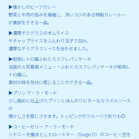
▶懐かしのビーフカレー
野菜と牛肉の旨みを凝縮し、深いコクのある特製カレールー
が食欲をそそる一品。
▶濃厚デミグラスのオムライス
ケチャップライスをふんわり玉子で包み、
濃厚なデミグラスソースを合わせました。
▶昭和レトロ風ふわとろスフレパンケーキ
当店の人気看板メニュー・ふわとろスフレパンケーキが昭和レ
トロ風に。
素材の味を存分に感じることのできる一品。
▶プリン ア・ラ・モード
少し固めに仕上げたプリンとほんのりビターなカラメルソース
が
懐かしさを感じさせます。トッピングのフルーツで彩りも◎
▶コーヒーゼリー ア・ラ・モード
シドニーを拠点としたロースター〈Single O〉のコーヒー豆を